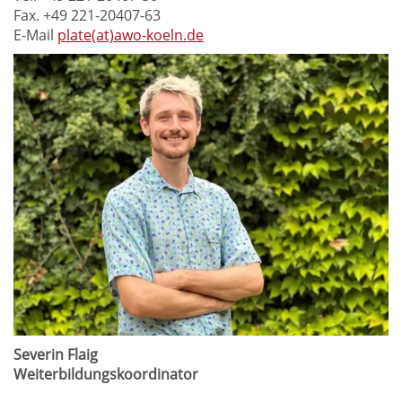
Fax. +49 221-20407-63
E-Mail
plate(at)awo-koeln.de
Severin Flaig
Weiterbildungskoordinator