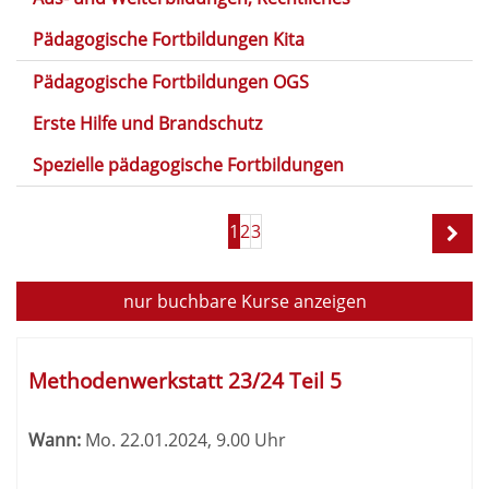
Pädagogische Fortbildungen Kita
Pädagogische Fortbildungen OGS
Erste Hilfe und Brandschutz
Spezielle pädagogische Fortbildungen
Seite
1
2
3
1
von
3
nur buchbare
Kurse anzeigen
Kursübersicht.
Tabellenüberschriften
Methodenwerkstatt 23/24 Teil 5
können
sortiert
Wann:
Mo.
22.01.2024, 9.00 Uhr
werden.