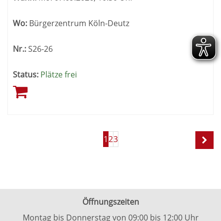
Wo:
Bürgerzentrum Köln-Deutz
Nr.:
S26-26
Status:
Plätze frei
Seite
Seiten
1
2
3
1
blättern
von
3
Öffnungszeiten
Montag bis Donnerstag von 09:00 bis 12:00 Uhr