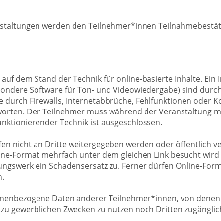
anstaltungen werden den Teilnehmer*innen Teilnahmebestätig
auf dem Stand der Technik für online-basierte Inhalte. Ein
sondere Software für Ton- und Videowiedergabe) sind durch
e durch Firewalls, Internetabbrüche, Fehlfunktionen oder 
worten. Der Teilnehmer muss während der Veranstaltung 
unktionierender Technik ist ausgeschlossen.
fen nicht an Dritte weitergegeben werden oder öffentlich 
ine-Format mehrfach unter dem gleichen Link besucht wird o
ngswerk ein Schadensersatz zu. Ferner dürfen Online-Forma
n.
rsonenbezogene Daten anderer Teilnehmer*innen, von dene
 zu gewerblichen Zwecken zu nutzen noch Dritten zugängli