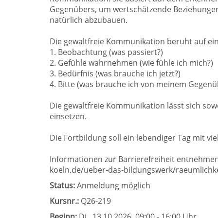
Gegenübers, um wertschätzende Beziehungen z
natürlich abzubauen.
Die gewaltfreie Kommunikation beruht auf ei
1. Beobachtung (was passiert?)
2. Gefühle wahrnehmen (wie fühle ich mich?)
3. Bedürfnis (was brauche ich jetzt?)
4. Bitte (was brauche ich von meinem Gegenü
Die gewaltfreie Kommunikation lässt sich sow
einsetzen.
Die Fortbildung soll ein lebendiger Tag mit v
Informationen zur Barrierefreiheit entnehmen
koeln.de/ueber-das-bildungswerk/raeumlichke
Status:
Anmeldung möglich
Kursnr.:
Q26-219
Beginn:
Di.
, 13.10.2026, 09:00 - 16:00 Uhr