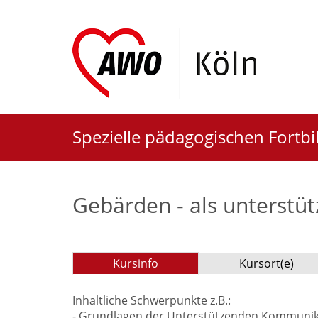
Spezielle pädagogischen Fortb
Gebärden - als unterst
Kursinfo
Kursort(e)
Inhaltliche Schwerpunkte z.B.:
- Grundlagen der Unterstützenden Kommunika