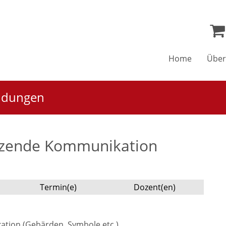
Home
Über
ildungen
ützende Kommunikation
Termin(e)
Dozent(en)
tion (Gebärden, Symbole etc.)