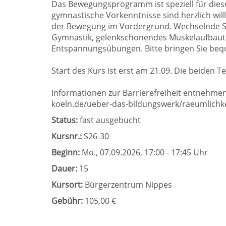
Das Bewegungsprogramm ist speziell für die
gymnastische Vorkenntnisse sind herzlich wil
der Bewegung im Vordergrund. Wechselnde S
Gymnastik, gelenkschonendes Muskelaufbautrai
Entspannungsübungen. Bitte bringen Sie be
Start des Kurs ist erst am 21.09. Die beiden 
Informationen zur Barrierefreiheit entnehmen
koeln.de/ueber-das-bildungswerk/raeumlichke
Status:
fast ausgebucht
Kursnr.:
S26-30
Beginn:
Mo.
, 07.09.2026, 17:00 - 17:45 Uhr
Dauer:
15
Kursort:
Bürgerzentrum Nippes
Gebühr:
105,00 €