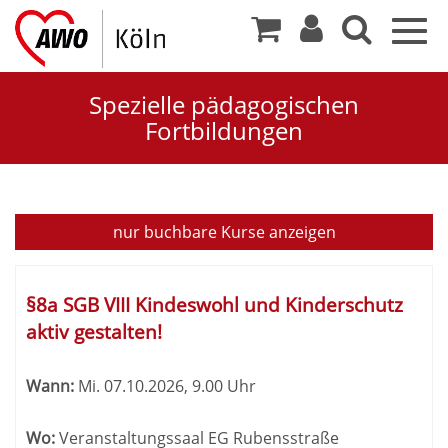
Togg
navig
Spezielle pädagogischen
Fortbildungen
Spezielle
nur buchbare
Kurse anzeigen
pädagogische
Kursübersicht.
Fortbildungen
Tabellenüberschriften
§8a SGB VIII Kindeswohl und Kinderschutz
können
aktiv gestalten!
sortiert
werden.
Wann:
Mi.
07.10.2026, 9.00 Uhr
Wo:
Veranstaltungssaal EG Rubensstraße