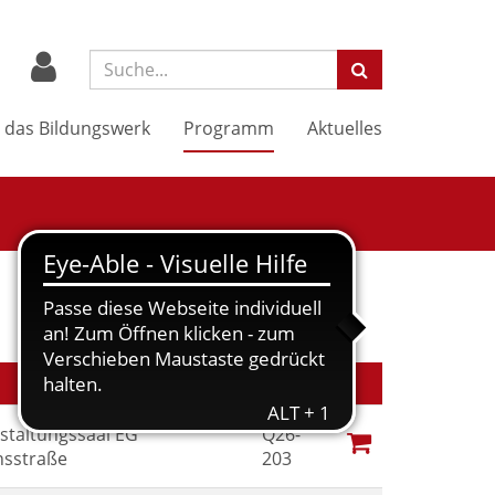
Suchbegriff:
 das Bildungswerk
Programm
Aktuelles
Nr.
Kursstatus
staltungssaal EG
Q26-
sstraße
203