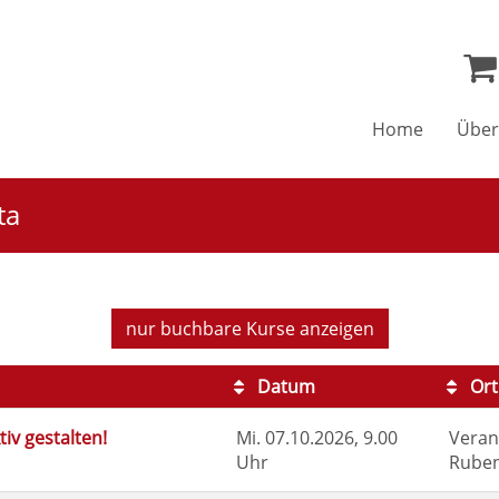
Home
Über
ta
nur buchbare
Kurse anzeigen
Datum
Ort
iv gestalten!
Mi.
07.10.2026, 9.00
Veran
Uhr
Ruben