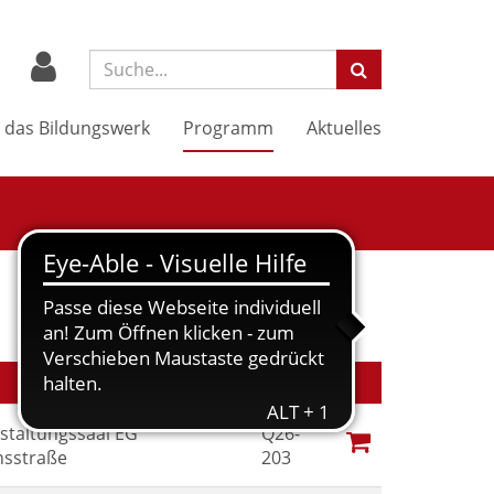
Suchbegriff:
 das Bildungswerk
Programm
Aktuelles
Nr.
Kursstatus
staltungssaal EG
Q26-
sstraße
203