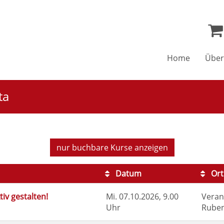
Home
Über
ta
nur buchbare
Kurse anzeigen
Datum
Ort
iv gestalten!
Mi.
07.10.2026, 9.00
Veran
Uhr
Ruben