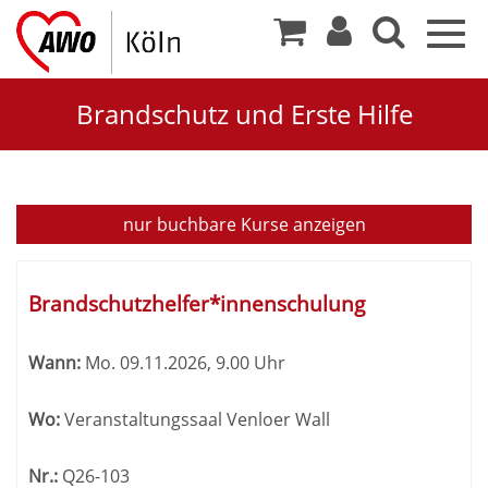
Togg
navig
Brandschutz und Erste Hilfe
Erste
nur buchbare
Kurse anzeigen
Hilfe
Kursübersicht.
und
Tabellenüberschriften
Brandschutzhelfer*innenschulung
können
Brandschutz
sortiert
Wann:
Mo.
09.11.2026, 9.00 Uhr
werden.
Wo:
Veranstaltungssaal Venloer Wall
Nr.:
Q26-103