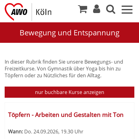
Togg
navig
Bewegung und Entspannung
Bewegung
In dieser Rubrik finden Sie unsere Bewegungs- und
Freizeitkurse. Von Gymnastik über Yoga bis hin zu
und
Töpfern oder zu Nützliches für den Alltag.
Entspannung
nur buchbare
Kurse anzeigen
Kursübersicht.
Tabellenüberschriften
Töpfern - Arbeiten und Gestalten mit Ton
können
sortiert
Wann:
Do.
24.09.2026, 19.30 Uhr
werden.