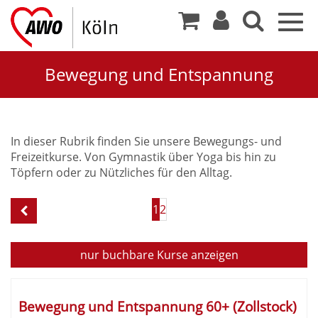
Togg
navig
Bewegung und Entspannung
Bewegung
In dieser Rubrik finden Sie unsere Bewegungs- und
Freizeitkurse. Von Gymnastik über Yoga bis hin zu
und
Töpfern oder zu Nützliches für den Alltag.
Entspannung
Seite
1
2
1
von
1
nur buchbare
Kurse anzeigen
Kursübersicht.
Tabellenüberschriften
Bewegung und Entspannung 60+ (Zollstock)
können