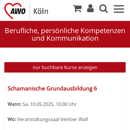
Togg
navig
Berufliche, persönliche Kompetenzen
und Kommunikation
Berufliche
nur buchbare
Kurse anzeigen
und
Kursübersicht.
persönliche
Tabellenüberschriften
Schamanische Grundausbildung 6
können
Kompetenzen
sortiert
Wann:
Sa.
10.05.2025, 10.00 Uhr
werden.
und
Wo:
Veranstaltungssaal Venloer Wall
Kommunikation