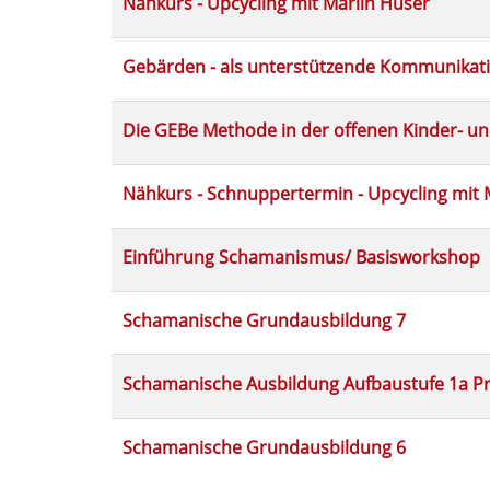
und
Nähkurs - Upcycling mit Marlin Hüser
werden.
Kommunikation
Gebärden - als unterstützende Kommunikat
Die GEBe Methode in der offenen Kinder- un
Nähkurs - Schnuppertermin - Upcycling mit 
Einführung Schamanismus/ Basisworkshop
Schamanische Grundausbildung 7
Schamanische Ausbildung Aufbaustufe 1a P
Schamanische Grundausbildung 6