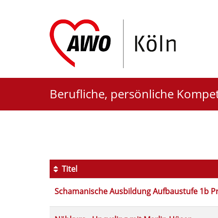
Berufliche, persönliche Komp
Berufliche
und
Titel
persönliche
Kursübersicht.
Schamanische Ausbildung Aufbaustufe 1b P
Tabellenüberschriften
Kompetenzen
können
sortiert