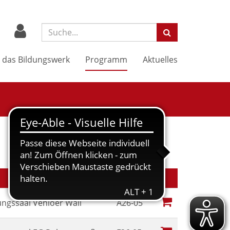
Suchbegriff:
 das Bildungswerk
Programm
Aktuelles
Nr.
Kursstatus
ungssaal Venloer Wall
A26-05