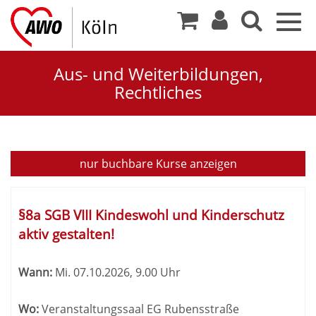
Togg
navig
Aus- und Weiterbildungen,
Rechtliches
Aus-
nur buchbare
Kurse anzeigen
und
Kursübersicht.
Weiterbildungen,
Tabellenüberschriften
§8a SGB VIII Kindeswohl und Kinderschutz
können
aktiv gestalten!
Rechtliches
sortiert
werden.
Wann:
Mi.
07.10.2026, 9.00 Uhr
Wo:
Veranstaltungssaal EG Rubensstraße